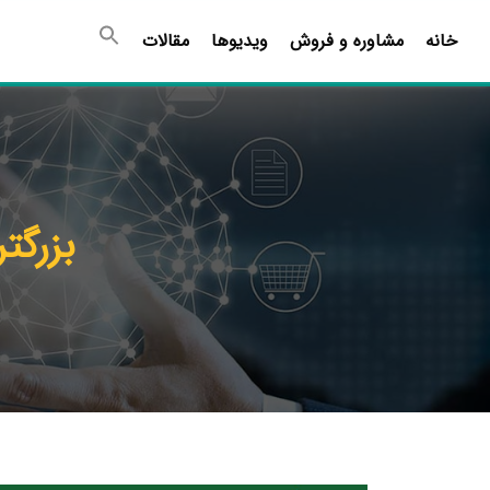
خانه
مشاوره و فروش
ویدیوها
مقالات
بزرگت