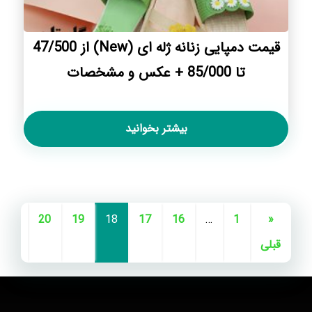
قیمت دمپایی زنانه ژله ای (New) از 47/500
تا 85/000 + عکس و مشخصات
بیشتر بخوانید
…
20
19
18
17
16
…
1
«
قبلی