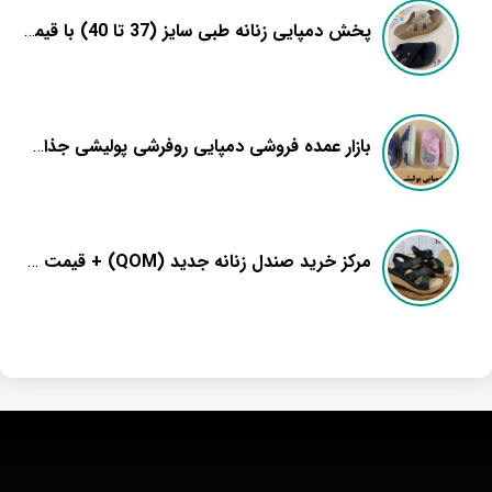
پخش دمپایی زنانه طبی سایز (37 تا 40) با قیمت عالی
بازار عمده فروشی دمپایی روفرشی پولیشی جذاب (Luxtury) + جدیدترین مدل
مرکز خرید صندل زنانه جدید (QOM) + قیمت عمده ارزان