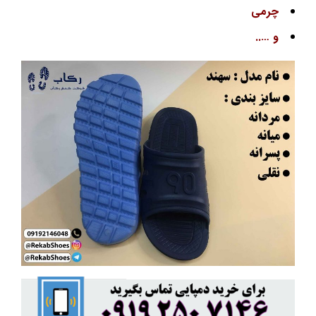
چرمی
و …..